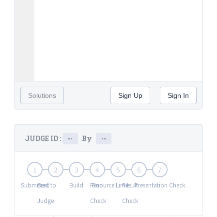
Solutions
Sign Up
Sign In
JUDGE ID :
By
--
--
1
2
3
4
5
6
7
Submitted
Sent to
Build
Resource Limit
Run
Result
Presentation Check
Judge
Check
Check