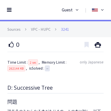
Guest
|
Sources
VPC
- HUPC
3241
0
only Japanese
Time Limit :
,
Memory Limit :
2 sec
,
isSolved :
262144 KB
--
D: Successive Tree
問題
0