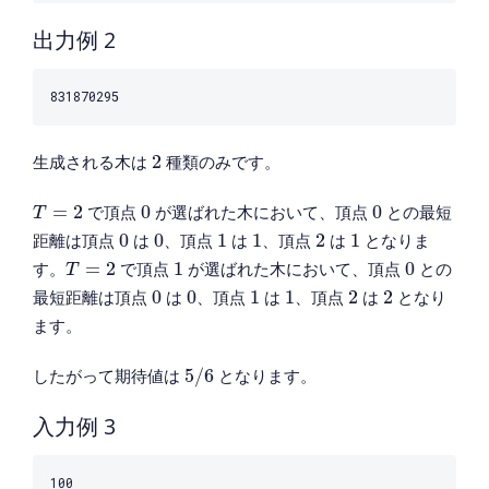
出力例 2
2
生成される木は
2
種類のみです。
T
=
2
0
0
=
2
で頂点
0
が選ばれた木において、頂点
0
との最短
T
0
0
1
1
2
1
距離は頂点
0
は
0
、頂点
1
は
1
、頂点
2
は
1
となりま
T
=
2
1
0
す。
=
2
で頂点
1
が選ばれた木において、頂点
0
との
T
0
0
1
1
2
2
最短距離は頂点
0
は
0
、頂点
1
は
1
、頂点
2
は
2
となり
ます。
5
/
6
したがって期待値は
5
/
6
となります。
入力例 3