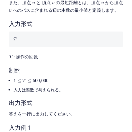
u
v
u
また、頂点
と 頂点
の最短距離とは、頂点
から頂点
u
v
u
v
へのパスに含まれる辺の本数の最小値と定義します。
v
入力形式
T
T
T
: 操作の回数
T
制約
1
≤
T
≤
500,000
1
≤
≤
500,000
T
入力は整数で与えられる。
出力形式
答えを一行に出力してください。
入力例 1