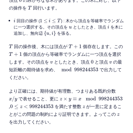
頂点
0
のみからなる木があります。この木に対し、以下
T
の操作を
回行います。
T
1
≤
i
≤
T
i
回目の操作 (
1
≤
≤
) : 木から頂点を等確率でランダム
i
i
T
i
u
に一つ選択する。その頂点を
としたとき、頂点
を木に
u
i
{
u
,
i
}
追加し、無向辺
{
,
}
を張る。
u
i
T
T
+
1
回の操作後、木には頂点が
+
1
個存在します。この
T
T
T
+
1
+
1
個の頂点から等確率でランダムに一つ頂点を選択
T
0
v
v
します。その頂点を
としたとき、頂点
0
と頂点
の最
v
v
mod
998244353
短距離の期待値を求め、
mod
998244353
で出力して
ください。
より正確には、期待値が有理数、つまりある既約分数
x
/
y
z
×
y
≡
x
mod
998244353
/
で表せること、更に
×
≡
mod
998244353
x
y
z
y
x
0
≤
z
<
998244353
z
,
0
≤
<
998244353
を満たす整数
が一意に定まるこ
z
z
z
とがこの問題の制約により証明できます。よってこの
z
を出力してください。