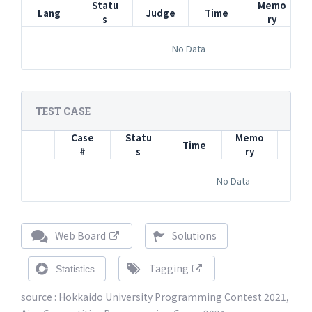
Statu
Memo
Lang
Judge
Time
s
ry
No Data
TEST CASE
Case
Statu
Memo
Time
In
#
s
ry
No Data
Web Board
Solutions
Tagging
Statistics
source : Hokkaido University Programming Contest 2021,