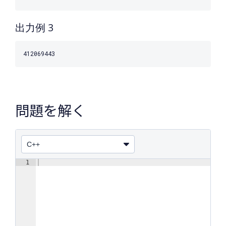
出力例 3
問題を解く
1