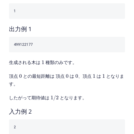
出力例 1
1
生成される木は
1
種類のみです。
0
0
0
1
1
頂点
0
との最短距離は 頂点
0
は
0
、頂点
1
は
1
となりま
す。
1
/
2
したがって期待値は
1
/
2
となります。
入力例 2